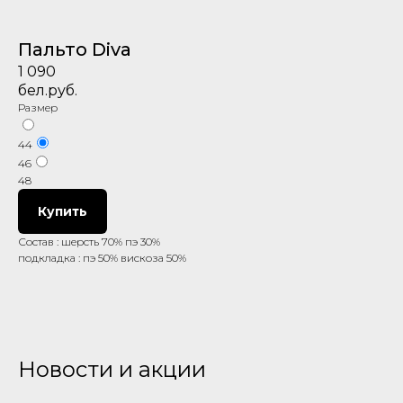
Пальто Diva
1 090
бел.руб.
Размер
44
46
48
Купить
Состав : шерсть 70% пэ 30%
подкладка : пэ 50% вискоза 50%
Новости и акции