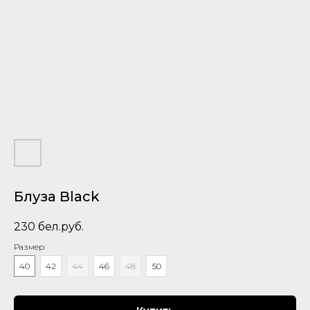
Блуза Black
230
бел.руб.
Размер
40
42
44
46
48
50