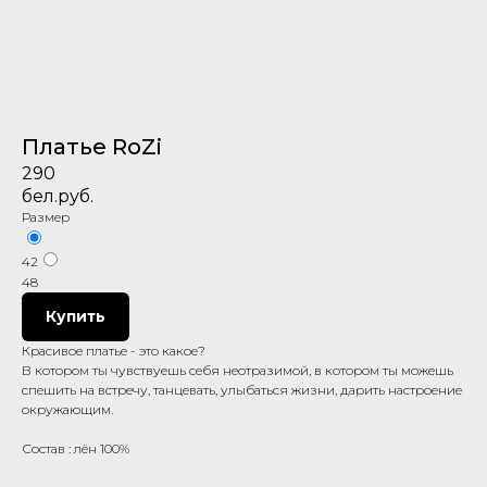
Платье RoZi
290
бел.руб.
Размер
42
48
Купить
Красивое платье - это какое?
В котором ты чувствуешь себя неотразимой, в котором ты можешь
спешить на встречу, танцевать, улыбаться жизни, дарить настроение
окружающим.
Состав : лён 100%