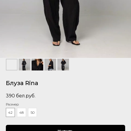
Блуза Rina
390
бел.руб.
Размер
42
48
50